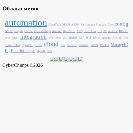
Облако меток
automation
config
AlienVault OSSIM
ASDM
Passthrough
blue coat
filter
IPAM
docker
ansible
compile
OSSIM
OpenMeetings
OpenMCU
AWS
Cisco ASA
CLI
IPS
IDS/IPS
integration
error
agent
oVirt
php
nat
admiral
ASA-SSM
debian
module
firewall
flex
cloud
ManageIQ
kubernetes
harbor
OpenVAS
HIDS
chat
database
install
OSSEC
BigBlueButton
API
MySQL
Aria
CyberChimps ©2026