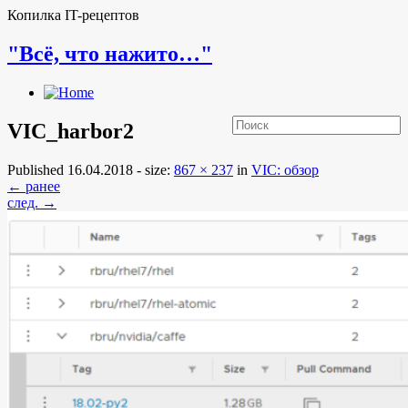
Копилка IT-рецептов
"Всё, что нажито…"
VIC_harbor2
Published
16.04.2018
- size:
867 × 237
in
VIC: обзор
← ранее
след. →