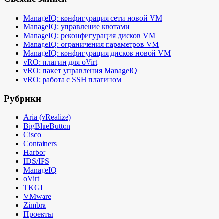
ManageIQ: конфигурация сети новой VM
ManageIQ: управление квотами
ManageIQ: реконфигурация дисков VM
ManageIQ: ограничения параметров VM
ManageIQ: конфигурация дисков новой VM
vRO: плагин для oVirt
vRO: пакет управления ManageIQ
vRO: работа с SSH плагином
Рубрики
Aria (vRealize)
BigBlueButton
Cisco
Containers
Harbor
IDS/IPS
ManageIQ
oVirt
TKGI
VMware
Zimbra
Проекты