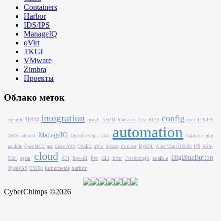
Containers
Harbor
IDS/IPS
ManageIQ
oVirt
TKGI
VMware
Zimbra
Проекты
Облако меток
integration
config
IPAM
compile
install
ASDM
blue coat
Aria
HIDS
error
IDS/IPS
automation
ManageIQ
AWS
admiral
OpenMeetings
chat
database
php
docker
module
OpenMCU
nat
Cisco ASA
OSSEC
oVirt
debian
MySQL
AlienVault OSSIM
IPS
ASA-
cloud
BigBlueButton
ansible
SSM
agent
API
firewall
flex
CLI
filter
Passthrough
kubernetes
harbor
OpenVAS
OSSIM
CyberChimps ©2026