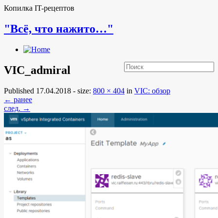
Копилка IT-рецептов
"Всё, что нажито…"
VIC_admiral
Published
17.04.2018
- size:
800 × 404
in
VIC: обзор
← ранее
след. →