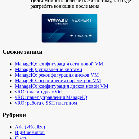
Цель:
Немного облегчить жизнь тому, кто будет
разгребать конюшни после меня
Свежие записи
ManageIQ: конфигурация сети новой VM
ManageIQ: управление квотами
ManageIQ: реконфигурация дисков VM
ManageIQ: ограничения параметров VM
ManageIQ: конфигурация дисков новой VM
vRO: плагин для oVirt
vRO: пакет управления ManageIQ
vRO: работа с SSH плагином
Рубрики
Aria (vRealize)
BigBlueButton
Cisco