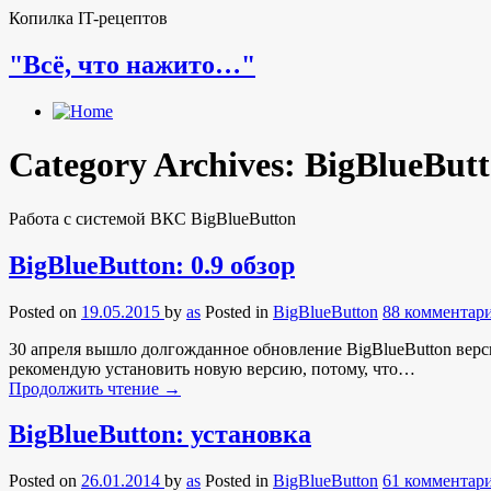
Копилка IT-рецептов
"Всё, что нажито…"
Category Archives:
BigBlueBut
Работа с системой ВКС BigBlueButton
BigBlueButton: 0.9 обзор
Posted on
19.05.2015
by
as
Posted in
BigBlueButton
88 комментар
30 апреля вышло долгожданное обновление BigBlueButton версии
рекомендую установить новую версию, потому, что…
Продолжить чтение
→
BigBlueButton: установка
Posted on
26.01.2014
by
as
Posted in
BigBlueButton
61 комментар