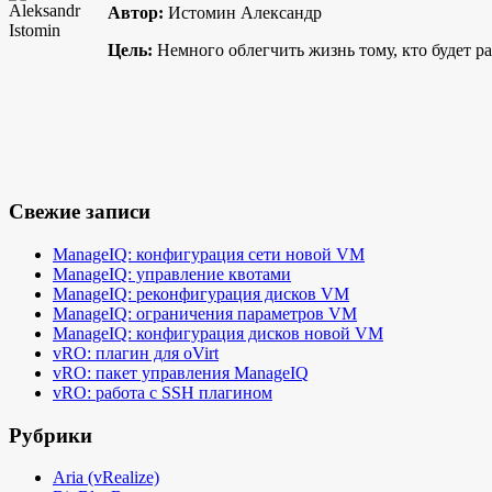
Автор:
Истомин Александр
Цель:
Немного облегчить жизнь тому, кто будет р
Свежие записи
ManageIQ: конфигурация сети новой VM
ManageIQ: управление квотами
ManageIQ: реконфигурация дисков VM
ManageIQ: ограничения параметров VM
ManageIQ: конфигурация дисков новой VM
vRO: плагин для oVirt
vRO: пакет управления ManageIQ
vRO: работа с SSH плагином
Рубрики
Aria (vRealize)