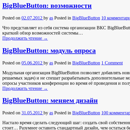
BigBlueButton: возможности
Posted on
02.07.2012
by
as
Posted in
BigBlueButton
10 комментар
Что представляет из себя система организации ВКС BigBlueBut
краткий обзор возможностей системы…
Продолжить чтение
→
BigBlueButton: модуль опроса
Posted on
05.06.2012
by
as
Posted in
BigBlueButton
1 Comment
Модульная организация BigBlueButton позволяет добавлять но
решаемых задач) и не спешат разрабатывать дополнительные мо
опросы участников конференции во время её проведения и полу
Продолжить чтение
→
BigBlueButton: меняем дизайн
Posted on
31.05.2012
by
as
Posted in
BigBlueButton
100 коммента
Настало время сделать следующий шаг: создать свой собственн
стоит… Разумнее оставить стандартный дизайн, чем остаться б