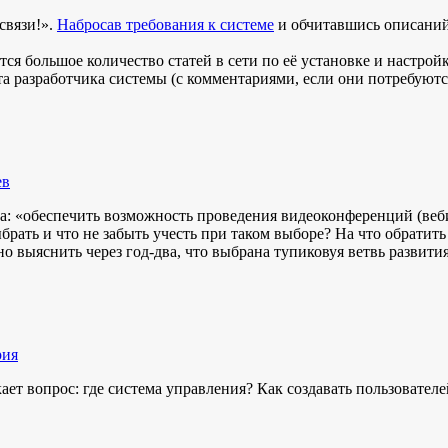
связи!».
Набросав требования к системе
и обчитавшись описаний
 большое количество статей в сети по её установке и настройке
та разработчика системы (с комментариями, если они потребуютс
ев
ача: «обеспечить возможность проведения видеоконференций (ве
рать и что не забыть учесть при таком выборе? На что обратит
о выяснить через год-два, что выбрана тупиковуя ветвь развития
рия
ет вопрос: где система управления? Как создавать пользователе