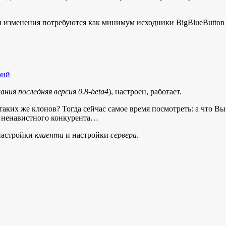
и изменения потребуются как минимум исходники BigBlueButton
рий
ния последняя версия 0.8-beta4
), настроен, работает.
таких же клонов? Тогда сейчас самое время посмотреть: а что В
й ненавистного конкурента…
 настройки
клиента
и настройки
сервера
.