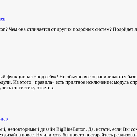
иев
ton? Чем она отличается от других подобных систем? Подойдет л
вый функционал «под себя»! Но обычно все ограничиваются базо
дули. Из этого «правила» есть приятное исключение: модуль опр
чить статистику ответов.
риев
ый, неповторимый дизайн BigBlueButton. Да, кстати, если Вы со
ез дизайна вовсе. Ну или хотя бы просто постарайтесь реализов