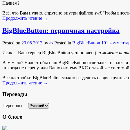
Начнем?
Всё, что Вам нужно, спрятано внутри файлов
swf
. Чтобы внест
Продолжить чтение
→
BigBlueButton: первичная настройка
Posted on
29.05.2012
by
as
Posted in
BigBlueButton
191 коммента
Итак… Ваш сервер BigBlueButton установлен (
на момент написа
Вам мало? Надо чтобы наш BigBlueButton отличался от тысячи 
никогда не перепутали Вашу систему ВКС с такой же системо
Все настройки BigBlueButton можно разделить на две группы:
Продолжить чтение
→
Переводы
Переводы
О блоге