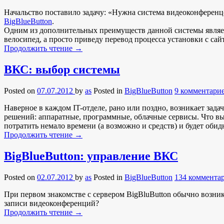
Начальство поставило задачу: «Нужна система видеоконференц
BigBlueButton
.
Одним из дополнительных преимуществ данной системы является
велосипед, а просто приведу перевод процесса установки с сай
Продолжить чтение
→
ВКС: выбор системы
Posted on
07.07.2012
by
as
Posted in
BigBlueButton
9 комментари
Наверное в каждом IT-отделе, рано или поздно, возникает зад
решений: аппаратные, программные, облачные сервисы. Что выб
потратить немало времени (а возможно и средств) и будет обидн
Продолжить чтение
→
BigBlueButton: управление ВКС
Posted on
02.07.2012
by
as
Posted in
BigBlueButton
134 коммента
При первом знакомстве с сервером BigBluButton обычно возника
записи видеоконференций?
Продолжить чтение
→