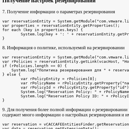
Получение настроек резервирований
7. Получение информации о параметрах резервирования
var reservationEntity = System.getModule("com.vmware.li
var properties = reservationEntity.getProperties();

for each (key in properties.keys) {

	System.log(key + ': ' + reservationEntity.getProperty(key));

}
8. Информация о политике, используемой на резервировании
var reservationEntity = System.getModule("com.vmware.li
var rPolicies = reservationEntity.getLink(vcacHost, "Ho
if (rPolicies.length == 0) {

    System.log("Политика резервирования для " + reserva
} else {

	var rPolicyEntity = rPolicies[0];

	var rPolicyName = rPolicyEntity.getProperty("name");

	var rPolicyId = rPolicyEntity.getProperty("id");

	System.log("Reservation Policy: " + rPolicyName);

	System.log("Reservation Policy ID: " + rPolicyId);

}
9. Для получения более полной информации о резервировании н
содержит много информации о настройках резервирования и и
var reservation = vCACCAFEEntitiesFinder.getReservation
var data = reservation.getExtensionData();
