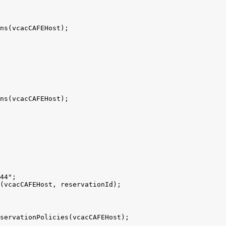
ns(vcacCAFEHost);

ns(vcacCAFEHost);

44";

(vcacCAFEHost, reservationId);
servationPolicies(vcacCAFEHost);
