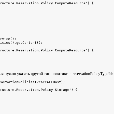
rvice();

icies().getContent();

 нужно указать другой тип политики в reservationPolicyTypeId:
servationPolicies(vcacCAFEHost);
