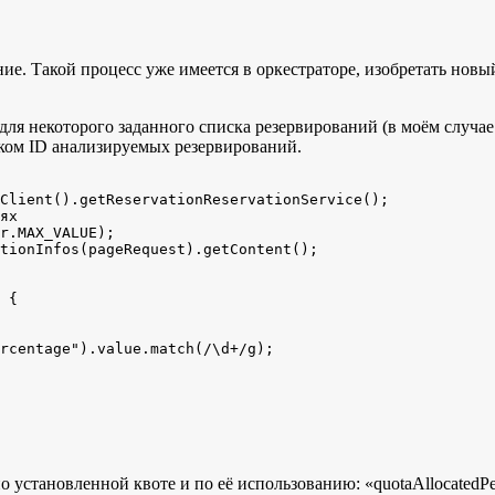
. Такой процесс уже имеется в оркестраторе, изобретать новый
для некоторого заданного списка резервирований (в моём случа
иском ID анализируемых резервирований.
Client().getReservationReservationService();

ях

r.MAX_VALUE);

tionInfos(pageRequest).getContent();

 установленной квоте и по её использованию: «quotaAllocatedPer