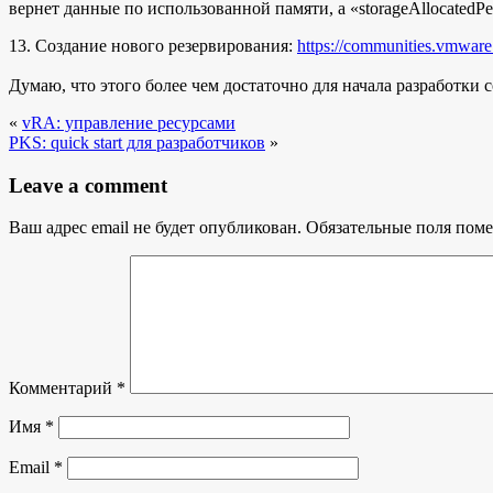
вернет данные по использованной памяти, а «storageAllocatedP
13. Создание нового резервирования:
https://communities.vmwa
Думаю, что этого более чем достаточно для начала разработки
«
vRA: управление ресурсами
PKS: quick start для разработчиков
»
Leave a comment
Ваш адрес email не будет опубликован.
Обязательные поля пом
Комментарий
*
Имя
*
Email
*