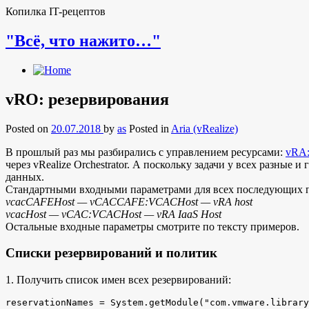
Копилка IT-рецептов
"Всё, что нажито…"
vRO: резервирования
Posted on
20.07.2018
by
as
Posted in
Aria (vRealize)
В прошлый раз мы разбирались с управлением ресурсами:
vRA:
через vRealize Orchestrator. А поскольку задачи у всех разные
данных.
Стандартными входными параметрами для всех последующих пр
vcacCAFEHost — vCACCAFE:VCACHost — vRA host
vcacHost — vCAC:VCACHost — vRA IaaS Host
Остальные входные параметры смотрите по тексту примеров.
Списки резервирований и политик
1. Получить список имен всех резервирований:
reservationNames = System.getModule("com.vmware.library