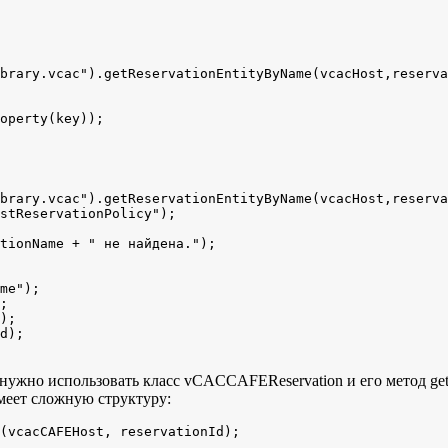
brary.vcac").getReservationEntityByName(vcacHost,reserva
brary.vcac").getReservationEntityByName(vcacHost,reserva
stReservationPolicy");

tionName + " не найдена.");

ужно использовать класс vCACCAFEReservation и его метод getE
меет сложную структуру:
(vcacCAFEHost, reservationId);
