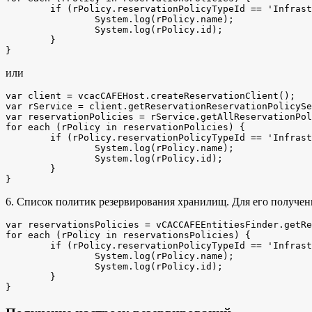
	if (rPolicy.reservationPolicyTypeId == 'Infrastructure.Reservation.Policy.ComputeResource') {

		System.log(rPolicy.name); 

		System.log(rPolicy.id);	

	}

}
или
var client = vcacCAFEHost.createReservationClient();

var rService = client.getReservationReservationPolicySe
var reservationPolicies = rService.getAllReservationPol
for each (rPolicy in reservationPolicies) {

	if (rPolicy.reservationPolicyTypeId == 'Infrastructure.Reservation.Policy.ComputeResource') {

		System.log(rPolicy.name); 

		System.log(rPolicy.id);	

	}

}
6. Список политик резервирования хранилищ. Для его получения
var reservationsPolicies = vCACCAFEEntitiesFinder.getRe
for each (rPolicy in reservationsPolicies) {

	if (rPolicy.reservationPolicyTypeId == 'Infrastructure.Reservation.Policy.Storage') {

		System.log(rPolicy.name); 

		System.log(rPolicy.id);	

	}

}