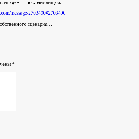
ercentage» — по хранилищам.
re.com/message/2703490#2703490
 собственного сценария…
ечены
*