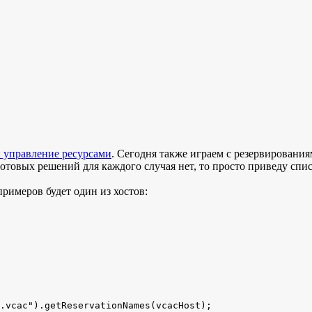
 управление ресурсами
. Сегодня также играем с резервировани
 и готовых решений для каждого случая нет, то просто приведу с
имеров будет один из хостов:
.vcac").getReservationNames(vcacHost);