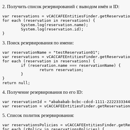
2. Получить список резервирований с выводом имён и ID:
var reservations = vCACCAFEEntitiesFinder.getReservatio
for each (reservation in reservations) {

	System.log(reservation.name); 

	System.log(reservation.id); 

}
3. Поиск резервирования по имени:
var reservationName = "testReservation01";

var reservations = vCACCAFEEntitiesFinder.getReservatio
for each (reservation in reservations) {

	if (reservation.name === reservationName) {

		return reservation;

	}

}

return null;
4. Получение резервирования по его ID:
var reservationId = "abababab-bcbc-cdcd-1111-2222333344
var reservation = vCACCAFEEntitiesFinder.getReservation
5. Список политик резервирования:
var reservationsPolicies = vCACCAFEEntitiesFinder.getRe
for each (rPolicy in reservationsPolicies) {
