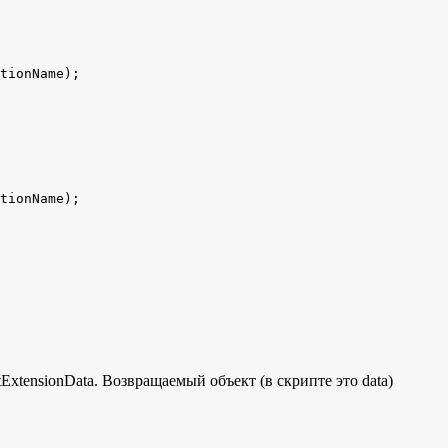
tionName);

tionName);  

xtensionData. Возвращаемый объект (в скрипте это data)