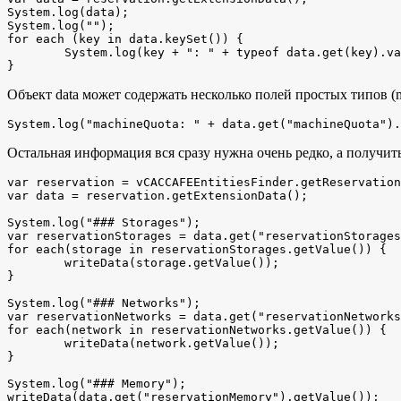
System.log(data);

System.log("");

for each (key in data.keySet()) {

	System.log(key + ": " + typeof data.get(key).value);

}
Объект data может содержать несколько полей простых типов (m
System.log("machineQuota: " + data.get("machineQuota").
Остальная информация вся сразу нужна очень редко, а получи
var reservation = vCACCAFEEntitiesFinder.getReservation
var data = reservation.getExtensionData(); 

System.log("### Storages");

var reservationStorages = data.get("reservationStorages
for each(storage in reservationStorages.getValue()) {

	writeData(storage.getValue());

}

System.log("### Networks");

var reservationNetworks = data.get("reservationNetworks
for each(network in reservationNetworks.getValue()) {

	writeData(network.getValue());

}		

System.log("### Memory");

writeData(data.get("reservationMemory").getValue());
