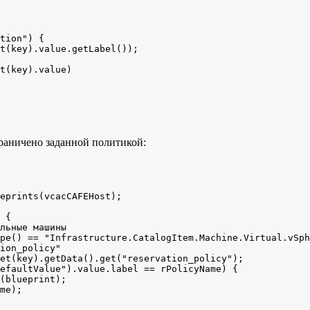
раничено заданной политикой:
eprints(vcacCAFEHost);
