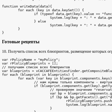
function writeData(data){

	for each (key in data.keySet()) {

		if (typeof data.get(key).value == "function") {

			System.log(key + ": " + data.get(key).value.getLabel());

		} else

			System.log(key + ": " + data.get(key).value)

	}

}
Готовые рецепты
10. Получить список всех блюпринтов, размещение которых ог
var rPolicyName = "myPolicy";

var rPlolicyBlueprints = [];

// получаем список всех блюпринтов

var blueprints = vCACCAFEEntitiesFinder.getCompositeBlu
for each (blueprint in blueprints) {

	for each (var key in blueprint.components.keys) {

		// нам нужны только компоненты - виртуальные машины

		if (blueprint.components.get(key).getType() == "Infrastructure.CatalogItem.Machine.Virtual.vSphere") {

			// проверяем значение "reservation_policy"

			var bp = blueprint.components.get(key).getData().get("reservation_policy");

			if (bp && bp.getFacets().get("defaultValue").value.label == rPolicyName) {

				rPlolicyBlueprints.push(blueprint);

				System.log(blueprint.name);

			}
