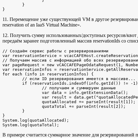
		}

	}

}
11. Перемещение уже существующей VM в другое резервирование
reservation of an IaaS Virtual Machine».
12. Получить сумму использованных/доступных ресурсов/квот 
передаём заранее подготовленный массив reservationIds со сп
// Создаём сервис работы с резервированиями

var reservationService = vcacCAFEHost.createReservation
// Получаем массив с информацией обо всех резервировани
var pageRequest = new vCACCAFEPageOdataRequest(1, Numbe
var reservationInfos = reservationService.getAllReserva
for each (info in reservationInfos) {

	// если ID резервирования имеется в массиве...

	if (reservationIds.indexOf(info.getId()) != -1) {

		// получаем и суммируем данные

		var data = info.getExtensionData(); 

		var result = data.get("quotaAllocatedPercentage").value.match(/\d+/g);

		quotaAllocated += parseInt(result[1]);

		quotaTotal += parseInt(result[2]);

	}

}

System.log(quotaAllocated);

System.log(quotaTotal);
В примере считается суммарное значение для резервирований по