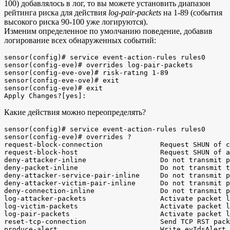
100) добавлялось в лог, то вы можете установить диапазон
рейтинга риска для действия
log-pair-packets
на 1-89 (события
высокого риска 90-100 уже логируются).
Изменим определенное по умолчанию поведение, добавив
логирование всех обнаруженных событий:
sensor(config)# service event-action-rules rules0

sensor(config-eve)# overrides log-pair-packets

sensor(config-eve-ove)# risk-rating 1-89

sensor(config-eve-ove)# exit

sensor(config-eve)# exit

Какие действия можно переопределять?
sensor(config)# service event-action-rules rules0

sensor(config-eve)# overrides ?

request-block-connection              Request SHUN of c
request-block-host                    Request SHUN of a
deny-attacker-inline                  Do not transmit p
deny-packet-inline                    Do not transmit t
deny-attacker-service-pair-inline     Do not transmit p
deny-attacker-victim-pair-inline      Do not transmit p
deny-connection-inline                Do not transmit p
log-attacker-packets                  Activate packet l
log-victim-packets                    Activate packet l
log-pair-packets                      Activate packet l
reset-tcp-connection                  Send TCP RST pack
produce-alert                         Write evIdsAlert 