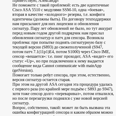
Приветствую, Александр!
Не поможете с такой проблемой: есть две идентичные
Cisco ASA 5510 с модулями SSM-10, одна «боевая»,
вторая в качестве «холодного» резерва, т.е. конфиги
идентичны (должны быть). По договору техподдержки
нам присылают для них лицензии и обновления
сигнатур. Пару лет обновлений не было, но тут аккурат
перед новым годом другой подрядчик нам прислал
обновления сигнатур и патч для сенсора. Возникла
проблема: при попытке поднять сигнатурную базу с
текущей версии (S893) до свежеполученной (S947,
потом патч 7.1(11р1)Е4, потом S1000) через Cisco IME,
сенсор «вешается»: т.е. пинг проходит, ASA «видит» его
статус «Up», но при подключении к нему выдается
сообщение вида Cannot communicate with mainApp
(getVersion).
Помогает только ребут сенсора, при этом, естественно,
версия сигнатур остается старая.
При этом на другой ASA сегодня эта процедура удалась
с первого раза (по крайней мере подъём с S893 до S947),
хотя тоже сенсор долго «переваривал», потом отвалился,
но после перезагрузки поднялся с уже новой версией
сигнатур.
Вопрос, собственно, такой: может ли быть вызвана эта
ошибка конфигурацией сенсора и каким образом можно