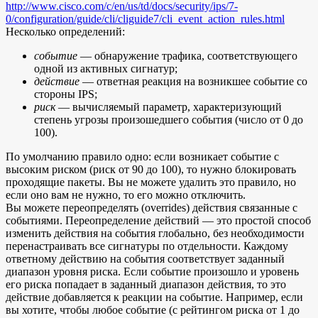
http://www.cisco.com/c/en/us/td/docs/security/ips/7-
0/configuration/guide/cli/cliguide7/cli_event_action_rules.html
Несколько определений:
событие
— обнаружение трафика, соответствующего
одной из активных сигнатур;
действие
— ответная реакция на возникшее событие со
стороны IPS;
риск
— вычисляемый параметр, характеризующий
степень угрозы произошедшего события (число от 0 до
100).
По умолчанию правило одно: если возникает событие с
высоким риском (риск от 90 до 100), то нужно блокировать
проходящие пакеты. Вы не можете удалить это правило, но
если оно вам не нужно, то его можно отключить.
Вы можете переопределять (overrides) действия связанные с
событиями. Переопределение действий — это простой способ
изменить действия на события глобально, без необходимости
перенастраивать все сигнатуры по отдельности. Каждому
ответному действию на события соответствует заданный
диапазон уровня риска. Если событие произошло и уровень
его риска попадает в заданный диапазон действия, то это
действие добавляется к реакции на событие. Например, если
вы хотите, чтобы любое событие (с рейтингом риска от 1 до