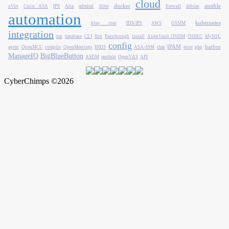
cloud
docker
ansible
oVirt
Cisco ASA
IPS
Aria
admiral
filter
firewall
debian
automation
kubernetes
blue coat
IDS/IPS
AWS
OSSIM
integration
nat
database
CLI
flex
Passthrough
install
AlienVault OSSIM
OSSEC
MySQL
config
IPAM
harbor
agent
OpenMCU
compile
OpenMeetings
HIDS
ASA-SSM
chat
error
php
ManageIQ
BigBlueButton
ASDM
module
OpenVAS
API
CyberChimps ©2026