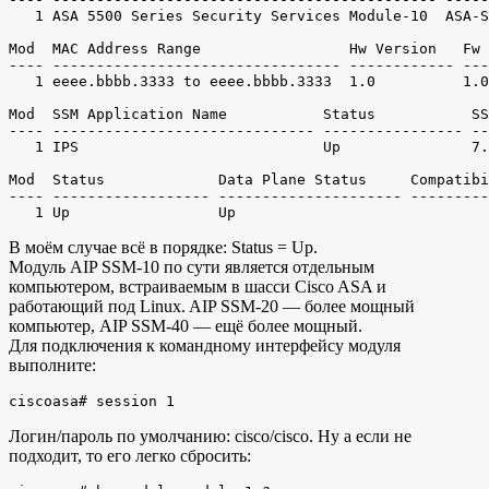
   1 ASA 5500 Series Security Services Module-10  ASA-S
Mod  MAC Address Range                 Hw Version   Fw 
---- --------------------------------- ------------ ---
   1 eeee.bbbb.3333 to eeee.bbbb.3333  1.0          1.0
Mod  SSM Application Name           Status           SS
---- ------------------------------ ---------------- --
   1 IPS                            Up               7.
Mod  Status             Data Plane Status     Compatibi
---- ------------------ --------------------- ---------
В моём случае всё в порядке: Status = Up.
Модуль AIP SSM-10 по сути является отдельным
компьютером, встраиваемым в шасси Cisco ASA и
работающий под Linux. AIP SSM-20 — более мощный
компьютер, AIP SSM-40 — ещё более мощный.
Для подключения к командному интерфейсу модуля
выполните:
Логин/пароль по умолчанию: cisco/cisco. Ну а если не
подходит, то его легко сбросить: