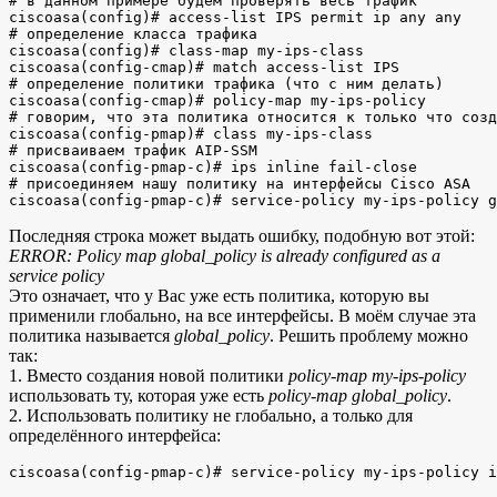
# в данном примере будем проверять весь трафик

ciscoasa(config)# access-list IPS permit ip any any

# определение класса трафика

ciscoasa(config)# class-map my-ips-class

ciscoasa(config-cmap)# match access-list IPS

# определение политики трафика (что с ним делать)

ciscoasa(config-cmap)# policy-map my-ips-policy

# говорим, что эта политика относится к только что созд
ciscoasa(config-pmap)# class my-ips-class

# присваиваем трафик AIP-SSM

ciscoasa(config-pmap-c)# ips inline fail-close

# присоединяем нашу политику на интерфейсы Cisco ASA

Последняя строка может выдать ошибку, подобную вот этой:
ERROR: Policy map global_policy is already configured as a
service policy
Это означает, что у Вас уже есть политика, которую вы
применили глобально, на все интерфейсы. В моём случае эта
политика называется
global_policy
. Решить проблему можно
так:
1. Вместо создания новой политики
policy-map my-ips-policy
использовать ту, которая уже есть
policy-map global_policy
.
2. Использовать политику не глобально, а только для
определённого интерфейса: