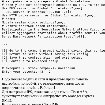
# настройки сети для сервиса Global Correlation

# если у Вас нет действующей лицензии на IPS, то это не
Use DNS server for Global Correlation?[yes]: 

  DNS server IP address[192.168.1.1]: 

Use HTTP proxy server for Global Correlation?[no]: 

# время

Modify system clock settings?[no]: 

# хотите делиться своей статистикой

Participation in the SensorBase Network allows Cisco to

collect aggregated statistics about traffic sent to you
SensorBase Network Participation level?[off]: 

...

[0] Go to the command prompt without saving this config
[1] Return to setup without saving this config.

[2] Save this configuration and exit setup.

[3] Continue to Advanced setup.

# выберите 2, чтобы сохранить настройки

Подключите модуль к сети и проверьте правильность
настройки: попробуйте с разрешенного вами хоста
подключиться по ssh… Работает!
Для настройки IPS, также как и для самой Cisco ASA,
существует графический интерфейс: IPS Manager Express
(IME).
Вот ссылка для загрузки Cisco IME: