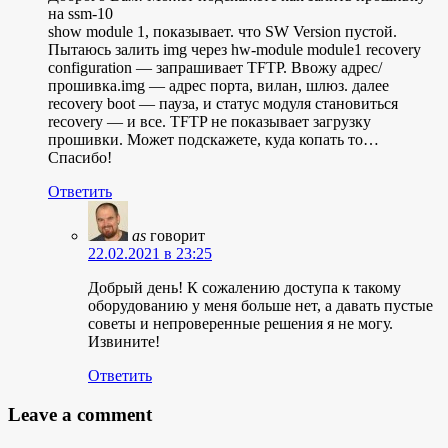
на ssm-10
show module 1, показывает. что SW Version пустой.
Пытаюсь залить img через hw-module module1 recovery
configuration — запрашивает TFTP. Ввожу адрес/
прошивка.img — адрес порта, вилан, шлюз. далее
recovery boot — пауза, и статус модуля становиться
recovery — и все. TFTP не показывает загрузку
прошивки. Может подскажете, куда копать то…
Спасибо!
Ответить
as
говорит
22.02.2021 в 23:25
Добрый день! К сожалению доступа к такому
оборудованию у меня больше нет, а давать пустые
советы и непроверенные решения я не могу.
Извините!
Ответить
Leave a comment