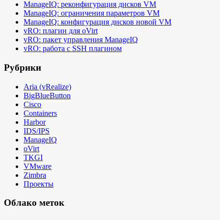
ManageIQ: реконфигурация дисков VM
ManageIQ: ограничения параметров VM
ManageIQ: конфигурация дисков новой VM
vRO: плагин для oVirt
vRO: пакет управления ManageIQ
vRO: работа с SSH плагином
Рубрики
Aria (vRealize)
BigBlueButton
Cisco
Containers
Harbor
IDS/IPS
ManageIQ
oVirt
TKGI
VMware
Zimbra
Проекты
Облако меток