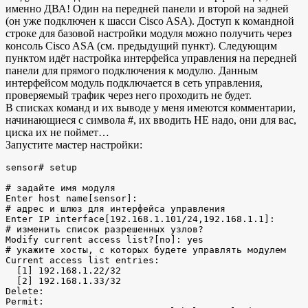
именно ДВА! Один на передней панели и второй на задней
(он уже подключен к шасси Cisco ASA). Доступ к командной
строке для базовой настройки модуля можно получить через
консоль Cisco ASA (см. предыдущий пункт). Следующим
пунктом идёт настройка интерфейса управления на передней
панели для прямого подключения к модулю. Данным
интерфейсом модуль подключается в сеть управления,
проверяемый трафик через него проходить не будет.
В списках команд и их выводе у меня имеются комментарии,
начинающиеся с символа #, их вводить НЕ надо, они для вас,
циска их не поймет…
Запустите мастер настройки:
sensor# setup

# задайте имя модуля

Enter host name[sensor]: 

# адрес и шлюз для интерфейса управления

Enter IP interface[192.168.1.101/24,192.168.1.1]: 

# изменить список разрешенных узлов?

Modify current access list?[no]: yes

# укажите хосты, с которых будете управлять модулем

Current access list entries:

  [1] 192.168.1.22/32

  [2] 192.168.1.33/32

Delete: 

Permit: 
