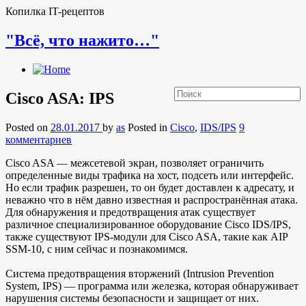
Копилка IT-рецептов
"Всё, что нажито…"
Cisco ASA: IPS
Posted on
28.01.2017
by
as
Posted in
Cisco
,
IDS/IPS
9
комментариев
Cisco ASA — межсетевой экран, позволяет ограничить
определенные виды трафика на хост, подсеть или интерфейс.
Но если трафик разрешен, то он будет доставлен к адресату, и
неважно что в нём давно известная и распространённая атака.
Для обнаружения и предотвращения атак существует
различное специализированное оборудование Cisco IDS/IPS,
также существуют IPS-модули для Cisco ASA, такие как AIP
SSM-10, с ним сейчас и познакомимся.
Система предотвращения вторжений (Intrusion Prevention
System, IPS) — программа или железка, которая обнаруживает
нарушения системы безопасности и защищает от них.