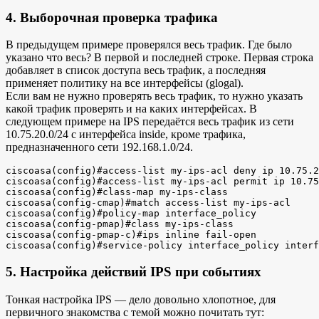
4. Выборочная проверка трафика
В предыдущем примере проверялся весь трафик. Где было
указано что весь? В первой и последней строке. Первая строка
добавляет в список доступа весь трафик, а последняя
применяет политику на все интерфейсы (glogal).
Если вам не нужно проверять весь трафик, то нужно указать
какой трафик проверять и на каких интерфейсах. В
следующем примере на IPS передаётся весь трафик из сети
10.75.20.0/24 с интерфейса inside, кроме трафика,
предназначенного сети 192.168.1.0/24.
ciscoasa(config)#access-list my-ips-acl deny ip 10.75.2
ciscoasa(config)#access-list my-ips-acl permit ip 10.75
ciscoasa(config)#class-map my-ips-class 

ciscoasa(config-cmap)#match access-list my-ips-acl

ciscoasa(config)#policy-map interface_policy

ciscoasa(config-pmap)#class my-ips-class

ciscoasa(config-pmap-c)#ips inline fail-open 

5. Настройка действий IPS при событиях
Тонкая настройка IPS — дело довольно хлопотное, для
первичного знакомства с темой можно почитать тут: