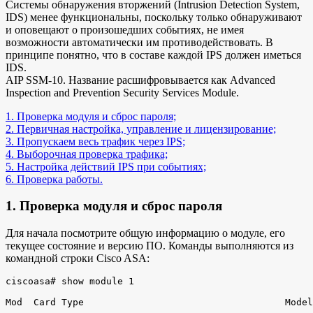
Системы обнаружения вторжений (Intrusion Detection System,
IDS) менее функциональны, поскольку только обнаруживают
и оповещают о произошедших событиях, не имея
возможности автоматически им противодействовать. В
принципе понятно, что в составе каждой IPS должен иметься
IDS.
AIP SSM-10. Название расшифровывается как Advanced
Inspection and Prevention Security Services Module.
1. Проверка модуля и сброс пароля;
2. Первичная настройка, управление и лицензирование;
3. Пропускаем весь трафик через IPS;
4. Выборочная проверка трафика;
5. Настройка действий IPS при событиях;
6. Проверка работы.
1. Проверка модуля и сброс пароля
Для начала посмотрите общую информацию о модуле, его
текущее состояние и версию ПО. Команды выполняются из
командной строки Cisco ASA:
ciscoasa# show module 1

Mod  Card Type                                    Model
---- -------------------------------------------- -----