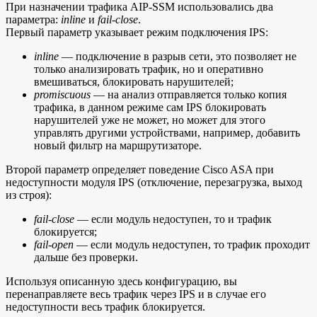
При назначении трафика AIP-SSM использовались два
параметра:
inline
и
fail-close
.
Первый параметр указывает режим подключения IPS:
inline
— подключение в разрыв сети, это позволяет не
только анализировать трафик, но и оперативно
вмешиваться, блокировать нарушителей;
promiscuous
— на анализ отправляется только копия
трафика, в данном режиме сам IPS блокировать
нарушителей уже не может, но может для этого
управлять другими устройствами, например, добавить
новый фильтр на маршрутизаторе.
Второй параметр определяет поведение Cisco ASA при
недоступности модуля IPS (отключение, перезагрузка, выход
из строя):
fail-close
— если модуль недоступен, то и трафик
блокируется;
fail-open
— если модуль недоступен, то трафик проходит
дальше без проверки.
Используя описанную здесь конфигурацию, вы
перенаправляете весь трафик через IPS и в случае его
недоступности весь трафик блокируется.