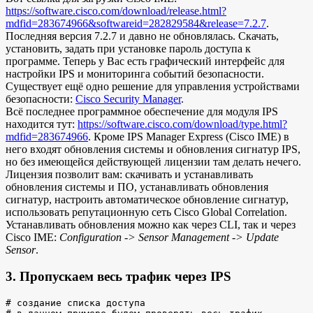
https://software.cisco.com/download/release.html?
mdfid=283674966&softwareid=282829584&release=7.2.7
.
Последняя версия 7.2.7 и давно не обновлялась. Скачать,
установить, задать при установке пароль доступа к
программе. Теперь у Вас есть графический интерфейс для
настройки IPS и мониторинга событий безопасности.
Существует ещё одно решение для управления устройствами
безопасности:
Cisco Security Manager
.
Всё последнее программное обеспечение для модуля IPS
находится тут:
https://software.cisco.com/download/type.html?
mdfid=283674966
. Кроме IPS Manager Express (Cisco IME) в
него входят обновления системы и обновления сигнатур IPS,
но без имеющейся действующей лицензии там делать нечего.
Лицензия позволит вам: скачивать и устанавливать
обновления системы и ПО, устанавливать обновления
сигнатур, настроить автоматическое обновление сигнатур,
использовать репутационную сеть Cisco Global Correlation.
Устанавливать обновления можно как через CLI, так и через
Cisco IME:
Configuration -> Sensor Management -> Update
Sensor
.
3. Пропускаем весь трафик через IPS
# создание списка доступа
