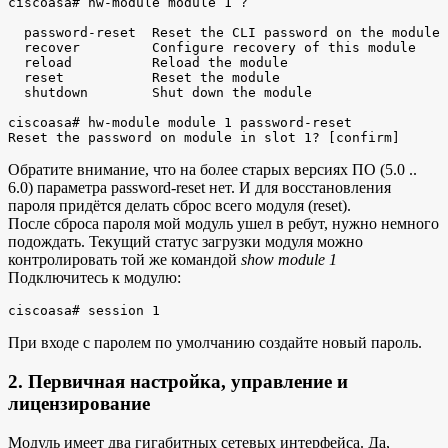
ciscoasa# hw-module module 1 ?

  password-reset  Reset the CLI password on the module

  recover         Configure recovery of this module

  reload          Reload the module

  reset           Reset the module

  shutdown        Shut down the module

ciscoasa# hw-module module 1 password-reset

Обратите внимание, что на более старых версиях ПО (5.0 ..
6.0) параметра password-reset нет. И для восстановления
пароля придётся делать сброс всего модуля (reset).
После сброса пароля мой модуль ушел в ребут, нужно немного
подождать. Текущий статус загрузки модуля можно
контролировать той же командой
show module 1
Подключитесь к модулю:
При входе с паролем по умолчанию создайте новый пароль.
2. Первичная настройка, управление и
лицензирование
Модуль имеет два гигабитных сетевых интерфейса. Да,