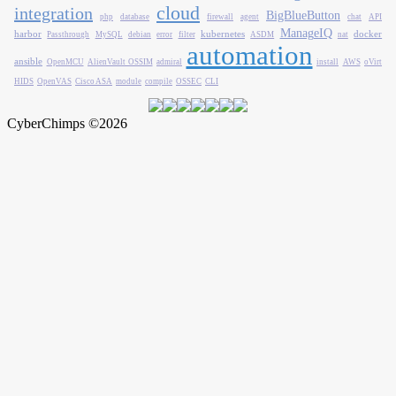
cloud
integration
BigBlueButton
php
database
firewall
agent
chat
API
ManageIQ
harbor
kubernetes
docker
Passthrough
MySQL
debian
error
filter
ASDM
nat
automation
ansible
OpenMCU
AlienVault OSSIM
admiral
install
AWS
oVirt
HIDS
OpenVAS
Cisco ASA
module
compile
OSSEC
CLI
CyberChimps ©2026