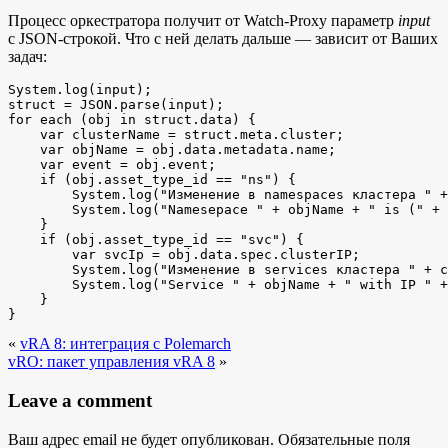
Процесс оркестратора получит от Watch-Proxy параметр
input
с JSON-строкой. Что с ней делать дальше — зависит от Ваших
задач:
System.log(input);

struct = JSON.parse(input);

for each (obj in struct.data) {

    var clusterName = struct.meta.cluster;

    var objName = obj.data.metadata.name;

    var event = obj.event;

    if (obj.asset_type_id == "ns") {

        System.log("Изменение в namespaces кластера " +
        System.log("Namesepace " + objName + " is (" + 
    }

    if (obj.asset_type_id == "svc") {

        var svcIp = obj.data.spec.clusterIP;

        System.log("Изменение в services кластера " + c
        System.log("Service " + objName + " with IP " +
    }

}
«
vRA 8: интеграция с Polemarch
vRO: пакет управления vRA 8
»
Leave a comment
Ваш адрес email не будет опубликован.
Обязательные поля