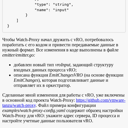
            "type": "string",

            "name": "input"

        }

    ]

}
Чтобы Watch-Proxy начал дружить с vRO, потребовалось
поработать с его кодом и привести передаваемые данные в
нужный формат. Все изменения в коде выполнены в файле
emitter/emitter.go:
добавлен новый тип
vroInput
, задающий структуру
входных данных процесса vRO;
описана функция
EmitChangesVRO
(на основе функции
EmitChanges
), которая подготавливает данные и
отправляет их в оркестратор.
Сделанные мной изменения для работы с vRO, уже включены
в основной код проекта Watch-Proxy:
https://github.com/vmware-
tanzu/watch-proxy
. Файл примера конфигурации
examples/watch-proxy-config.yaml
содержит образец настройки
Watch-Proxy для vRO: укажите адрес сервера, ID процесса и
настройте учетные данные пользователя vRO.