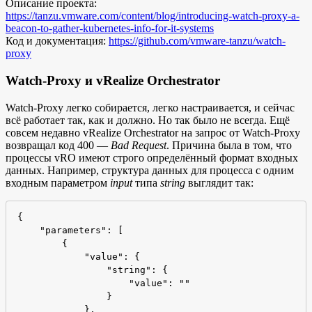
Описание проекта:
https://tanzu.vmware.com/content/blog/introducing-watch-proxy-a-
beacon-to-gather-kubernetes-info-for-it-systems
Код и документация:
https://github.com/vmware-tanzu/watch-
proxy
Watch-Proxy и vRealize Orchestrator
Watch-Proxy легко собирается, легко настраивается, и сейчас
всё работает так, как и должно. Но так было не всегда. Ещё
совсем недавно vRealize Orchestrator на запрос от Watch-Proxy
возвращал код 400 —
Bad Request
. Причина была в том, что
процессы vRO имеют строго определённый формат входных
данных. Например, структура данных для процесса с одним
входным параметром
input
типа
string
выглядит так:
{

    "parameters": [

        {

            "value": {

                "string": {

                    "value": ""

                }

            },
