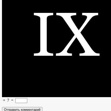
×
7
=