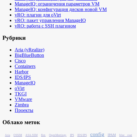
ManageIQ: ограничения параметров VM
ManageIQ: конфигурация дисков новой VM
vRO: плагин для oVirt
vRO: пакет управления ManageIQ
vRO: работа с SSH плагином
Рубрики
Aria (vRealize)
BigBlueButton
Cisco
Containers
Harbor
IDS/IPS
ManageIQ
oVirt
TKGI
VMware
Zimbra
Проекты
Облако меток
config
IPAM
Aria
OSSIM
ASA-SSM
flex
OpenMeetings
IPS
IDS/IPS
blue coat