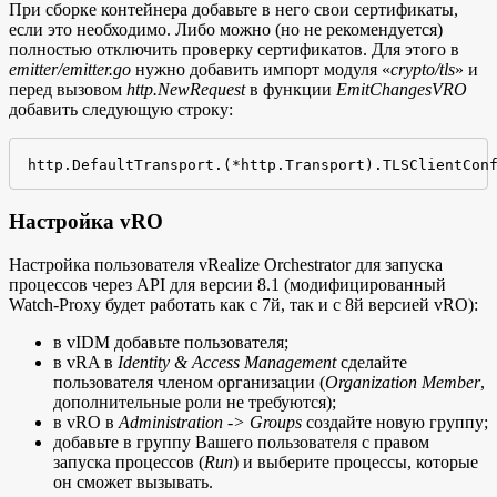
При сборке контейнера добавьте в него свои сертификаты,
если это необходимо. Либо можно (но не рекомендуется)
полностью отключить проверку сертификатов. Для этого в
emitter/emitter.go
нужно добавить импорт модуля «
crypto/tls
» и
перед вызовом
http.NewRequest
в функции
EmitChangesVRO
добавить следующую строку:
Настройка vRO
Настройка пользователя vRealize Orchestrator для запуска
процессов через API для версии 8.1 (модифицированный
Watch-Proxy будет работать как с 7й, так и с 8й версией vRO):
в vIDM добавьте пользователя;
в vRA в
Identity & Access Management
сделайте
пользователя членом организации (
Organization Member
,
дополнительные роли не требуются);
в vRO в
Administration -> Groups
создайте новую группу;
добавьте в группу Вашего пользователя с правом
запуска процессов (
Run
) и выберите процессы, которые
он сможет вызывать.