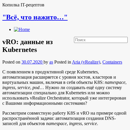
Копилка IT-рецептов
"Всё, что нажито…"
vRO: данные из
Kubernetes
Posted on
30.07.2020
by
as
Posted in
Aria (vRealize)
,
Containers
С появлением в продуктивной среде Kubernetes,
автоматизация расширяется с уровня хостов, кластеров и
виртуальных машин, включая в себя объекты K8S:
namespace
,
ingress
,
service
,
pod
… Нужно ли создавать ещё одну систему
автоматизации специально для Kubernetes или можно
использовать vRealize Orchestrator, который уже интегрирован
с Вашими информационными системами?
Рассмотрим совместную работу K8S и vRO на примере одной
распространённой задачи: автоматизация создания DNS-
записей для объектов
namespace
,
ingress
,
service
.